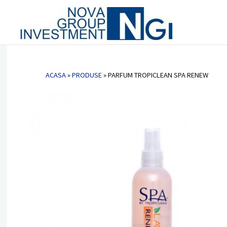
Vetlab 
Nova
Parfum TROPICLEAN SPA RENEW
Group
Invest
ACASA
»
PRODUSE
»
PARFUM TROPICLEAN SPA RENEW