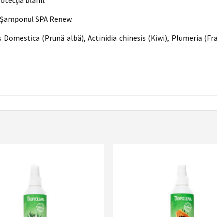
tecţia blănii.
cu Şamponul SPA Renew.
 Domestica (Prună albă), Actinidia chinesis (Kiwi), Plumeria (Fra