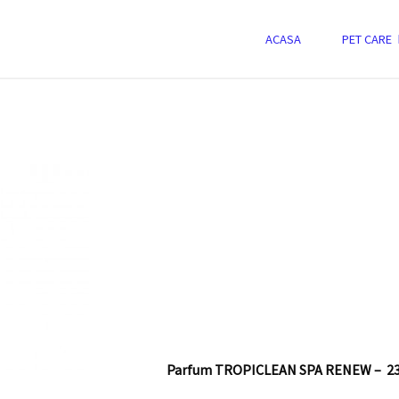
-
Skip
ACASA
PET CARE
to
content
ment
Parfum TROPICLEAN SPA RENEW – 23