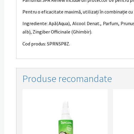
Parfumul SPA Renew include un protector UV pentru pro
Pentru o eficacitate maximă, utilizați în combinație 
Ingrediente: Apă(Aqua), Alcool Denat., Parfum, Prunus
alb), Zingiber Officinale (Ghimbir).
Cod produs: SPRNSP8Z.
Produse recomandate