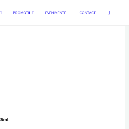
Search
PROMOTII
EVENIMENTE
CONTACT
HOME
PARFUM TROPICLEAN SPA RENEW
6ml.