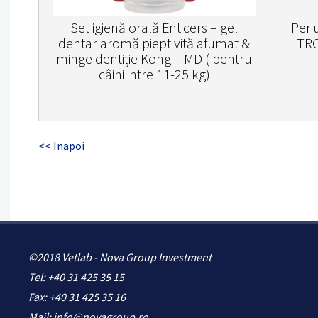
Set igienă orală Enticers – gel
Periu
dentar aromă piept vită afumat &
TRO
minge dentiție Kong – MD ( pentru
câini intre 11-25 kg)
<< Inapoi
©2018 Vetlab - Nova Group Investment
Tel: +40 31 425 35 15
Fax: +40 31 425 35 16
Mail: info@novagroup.ro