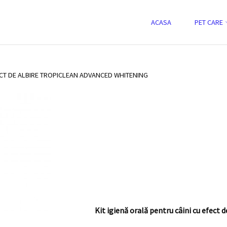
Skip
ACASA
PET CARE
ect de albire TROPICLEAN ADVANCED
to
content
FECT DE ALBIRE TROPICLEAN ADVANCED WHITENING
Kit igienă orală pentru câini cu ef