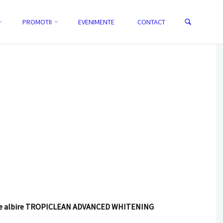
Search
PROMOTII
EVENIMENTE
CONTACT
HOME
KIT IGIENĂ ORALĂ PENTRU CÂINI CU EFECT DE ALBIRE
TROPICLEAN ADVANCED WHITENING
ect de albire TROPICLEAN ADVANCED WHITENING