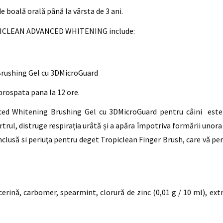
e boală orală până la vârsta de 3 ani.
TROPICLEAN ADVANCED WHITENING include:
Brushing Gel cu 3DMicroGuard
prospata pana la 12 ore.
nced Whitening Brushing Gel cu 3DMicroGuard pentru câini este 
trul, distruge respirația urâtă și a apăra împotriva formării unora 
clusă si periuţa pentru deget Tropiclean Finger Brush, care vă perm
icerină, carbomer, spearmint, clorură de zinc (0,01 g / 10 ml), ext