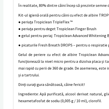
În realitate, 80% dintre câini încep să prezinte semne d
Kit-ul igienă orală pentru câini cu efect de albire 
● periuţa Tropiclean TripleFlex ™
● periuţa pentru deget Tropiclean Finger Brush
● gelul pentru periaj Tropiclean Advanced Whitening 
● picaturile Fresh Breath DROPS – pentru o respiratie 
Gelul de periere cu efect de albire Tropiclean Adva
funcționează la nivel micro pentru a dizolva placa și tar
mai rapid cu perii de 360 de grade. De asemenea, este in
și a tartrului.
Dinți curaţi gura sănătoasă, câine fericit!
Ingrediente: Apă purificată, alcool derivat natural, gl
hexametafosfat de sodiu (0,005 g / 10 ml), clorofil.