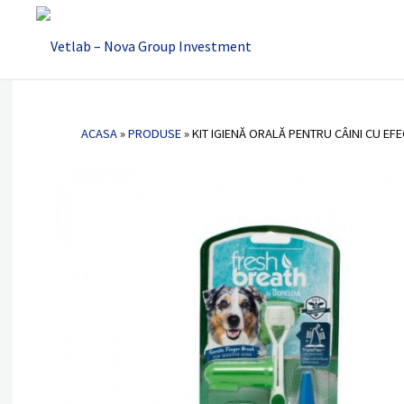
Vetlab -
Nova
Kit igienă orală pentru câini cu ef
Group
WHITENING
Investment
ACASA
»
PRODUSE
»
KIT IGIENĂ ORALĂ PENTRU CÂINI CU E