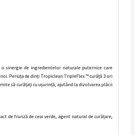
o sinergie de ingredientelor naturale puternice care
noi. Periuța de dinți Tropiclean TripleFlex ™ curăță 3 ori
ite să curățați cu ușurință, ajutând la dizolvarea plăcii
ract de frunză de ceai verde, agent natural de curățare,