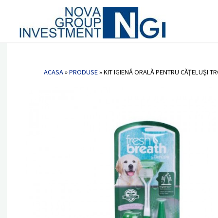
Vetlab 
Nova
Kit igienă orală pentru căţeluşi TR
Group
Invest
ACASA
»
PRODUSE
»
KIT IGIENĂ ORALĂ PENTRU CĂŢELUŞI T