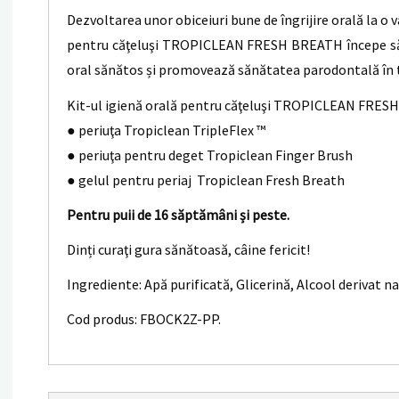
Dezvoltarea unor obiceiuri bune de îngrijire orală la o
pentru căţeluşi TROPICLEAN FRESH BREATH începe să l
oral sănătos și promovează sănătatea parodontală în ti
Kit-ul igienă orală pentru căţeluşi TROPICLEAN FRES
● periuţa Tropiclean TripleFlex ™
● periuţa pentru deget Tropiclean Finger Brush
● gelul pentru periaj Tropiclean Fresh Breath
Pentru puii de 16 săptămâni și peste.
Dinți curaţi gura sănătoasă, câine fericit!
Ingrediente: Apă purificată, Glicerină, Alcool derivat n
Cod produs: FBOCK2Z-PP.