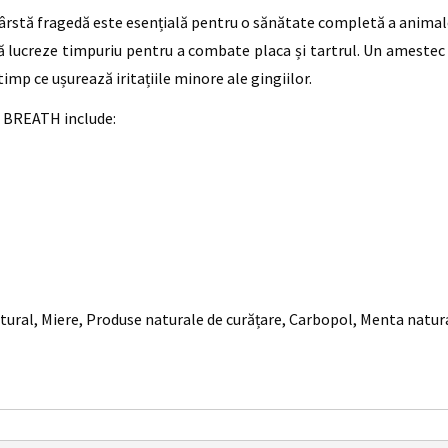
 vârstă fragedă este esențială pentru o sănătate completă a animale
ucreze timpuriu pentru a combate placa și tartrul. Un amestec p
mp ce ușurează iritațiile minore ale gingiilor.
H BREATH include:
atural, Miere, Produse naturale de curățare, Carbopol, Menta natural