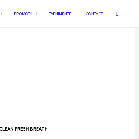
Search
PROMOTII
EVENIMENTE
CONTACT
HOME
KIT IGIENĂ ORALĂ PENTRU CĂŢELUŞI TROPICLEAN FRESH BREATH
OPICLEAN FRESH BREATH