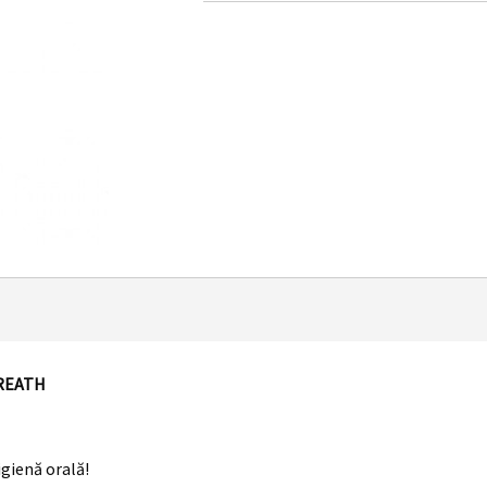
BREATH
gienă orală!