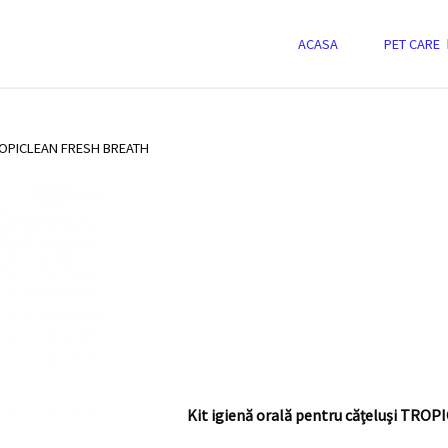
-
Skip
ACASA
PET CARE
to
OPICLEAN FRESH BREATH
content
ment
ROPICLEAN FRESH BREATH
Kit igienă orală pentru căţeluşi TR