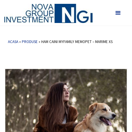
Vetlab -
Nova
Ham caini MyFamily MEMOPET – marime XS
Group
HOME
HAM CAINI MYFAMILY MEMOPET – MARIME XS
Investmen
ACASA
»
PRODUSE
»
HAM CAINI MYFAMILY MEMOPET – MARIME XS