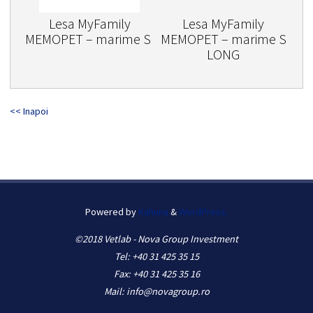
Lesa MyFamily
Lesa MyFamily
MEMOPET – marime S
MEMOPET – marime S
LONG
<< Inapoi
Powered by
Kahuna
&
WordPress.
©2018 Vetlab - Nova Group Investment
Tel: +40 31 425 35 15
Fax: +40 31 425 35 16
Mail: info@novagroup.ro