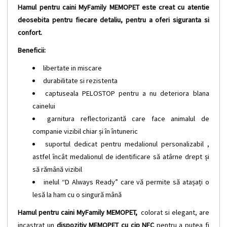
Hamul pentru caini MyFamily MEMOPET este creat cu atentie
deosebita pentru fiecare detaliu, pentru a oferi siguranta si
confort.
Beneficii:
libertate in miscare
durabilitate si rezistenta
captuseala PELOSTOP pentru a nu deteriora blana
cainelui
garnitura reflectorizantă care face animalul de
companie vizibil chiar și în întuneric
suportul dedicat pentru medalionul personalizabil ,
astfel încât medalionul de identificare să atârne drept și
să rămână vizibil
inelul “D Always Ready” care vă permite să atașați o
lesă la ham cu o singură mână
Hamul pentru caini MyFamily MEMOPET,
colorat si elegant, are
incastrat un
dispozitiv MEMOPET cu cip NFC
pentru a putea fi