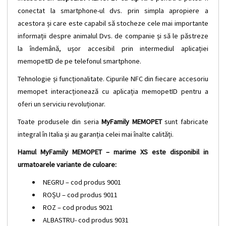
conectat la smartphone-ul dvs. prin simpla apropiere a
acestora și care este capabil să stocheze cele mai importante
informații despre animalul Dvs. de companie și să le păstreze
la îndemână, ușor accesibil prin intermediul aplicației
memopetID de pe telefonul smartphone.
Tehnologie și funcționalitate. Cipurile NFC din fiecare accesoriu
memopet interacționează cu aplicația memopetID pentru a
oferi un serviciu revoluționar.
Toate produsele din seria
MyFamily MEMOPET
sunt fabricate
integral în Italia și au garanția celei mai înalte calități.
Hamul MyFamily MEMOPET – marime XS este disponibil in
urmatoarele variante de culoare:
NEGRU – cod produs 9001
ROȘU – cod produs 9011
ROZ – cod produs 9021
ALBASTRU- cod produs 9031