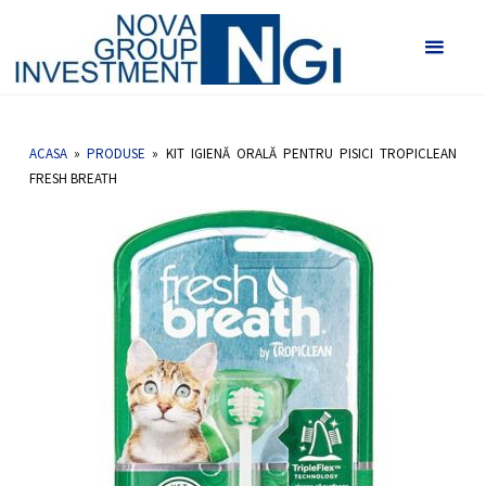
Vetlab -
Nova
Kit igienă orală pentru PISICI TROPICLEAN
Group
FRESH BREATH
HOME
KIT IGIENĂ ORALĂ PENTRU PISICI TROPICLEAN FRESH BREATH
Investmen
ACASA
»
PRODUSE
»
KIT IGIENĂ ORALĂ PENTRU PISICI TROPICLEAN
FRESH BREATH