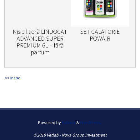
Nisip litieră LINDOCAT
SET CALATORIE
ADVANCED SUPER
POWAIR
PREMIUM 6L – fără
parfum
<< Inapoi
Powered by
Kahuna
&
WordPress.
©2018 Vetlab - Nova Group Investment