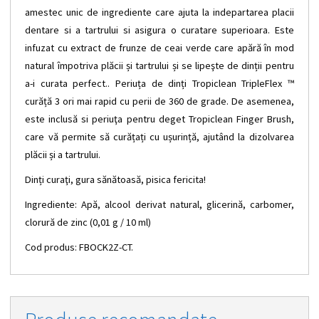
amestec unic de ingrediente care ajuta la indepartarea placii
dentare si a tartrului si asigura o curatare superioara. Este
infuzat cu extract de frunze de ceai verde care apără în mod
natural împotriva plăcii și tartrului și se lipeşte de dinții pentru
a-i curata perfect.. Periuța de dinți Tropiclean TripleFlex ™
curăță 3 ori mai rapid cu perii de 360 de grade. De asemenea,
este inclusă si periuţa pentru deget Tropiclean Finger Brush,
care vă permite să curățați cu ușurință, ajutând la dizolvarea
plăcii și a tartrului.
Dinți curaţi, gura sănătoasă, pisica fericita!
Ingrediente: Apă, alcool derivat natural, glicerină, carbomer,
clorură de zinc (0,01 g / 10 ml)
Cod produs: FBOCK2Z-CT.