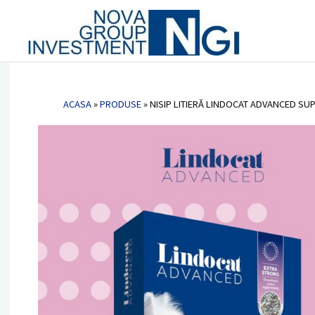
Vetlab 
Nova
Nisip litieră LINDOCAT ADVANCED S
Group
Invest
ACASA
»
PRODUSE
»
NISIP LITIERĂ LINDOCAT ADVANCED SU