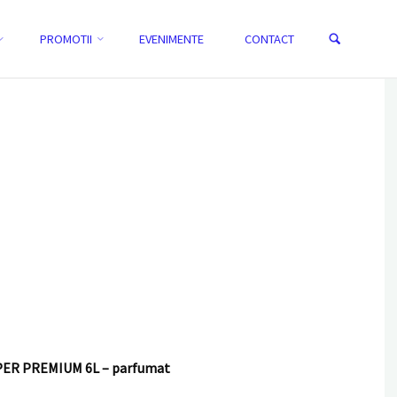
Search
PROMOTII
EVENIMENTE
CONTACT
HOME
NISIP LITIERĂ LINDOCAT ADVANCED SUPER PREMIUM 6L -
PARFUMAT
PER PREMIUM 6L – parfumat