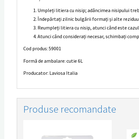
Umpleți litiera cu nisip; adâncimea nisipului treb
Îndepărtați zilnic bulgării formați și alte reziduu
Reumpleți litiera cu nisip, atunci când este cazu
Atunci când considerați necesar, schimbați complet 
Cod produs: 59001
Formă de ambalare: cutie 6L
Producator: Laviosa Italia
Produse recomandate