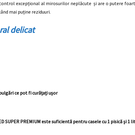
control excepțional al mirosurilor neplăcute și are o putere foa
ând mai puține reziduuri.
al delicat
gări ce pot fi curățați ușor
SUPER PREMIUM este suficientă pentru casele cu 1 pisică și 1 liti