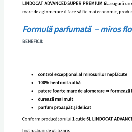
LINDOCAT ADVANCED SUPER PREMIUM 6L
asigură un 
mare de aglomerare îl face să fie mai economic, produc
Formulă parfumată – miros flor
BENEFICII
:
control excepțional al mirosurilor neplăcute
100% bentonita albă
putere foarte mare de alomerare ⇒ formează bul
durează mai mult
parfum proaspăt și delicat
Conform producătorului
1 cutie 6L LINDOCAT ADVANCED 
Instrucțiuni de utilizare: