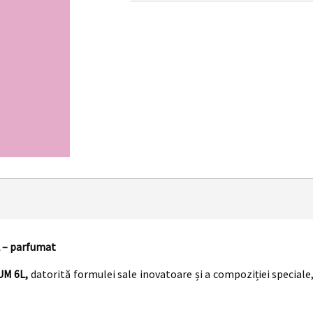
 – parfumat
UM 6L,
datorită formulei sale inovatoare și a compoziției speciale