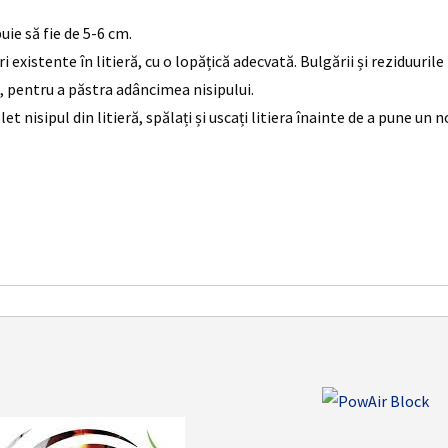
uie să fie de 5-6 cm.
ri existente în litieră, cu o lopățică adecvată. Bulgării și reziduuril
l, pentru a păstra adâncimea nisipului.
nisipul din litieră, spălați și uscați litiera înainte de a pune un n