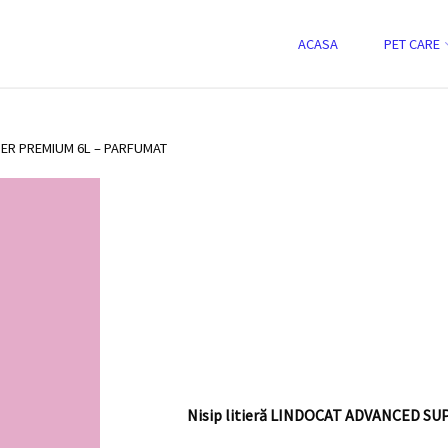
-
Skip
ACASA
PET CARE
to
UPER PREMIUM 6L - parfumat
content
ment
PER PREMIUM 6L – PARFUMAT
Nisip litieră LINDOCAT ADVANCED SU