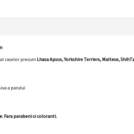
an
 al raselor precum
Lhasa Apsos, Yorkshire Terriers, Maltese, ShihTzu
iva a parului
 Fara parabeni si coloranti.