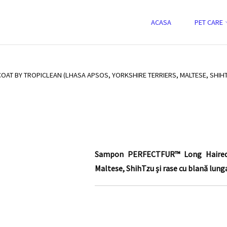
Skip
ACASA
PET CARE
at by Tropiclean (Lhasa Apsos, Yorkshir
to
 blană lunga)
content
AT BY TROPICLEAN (LHASA APSOS, YORKSHIRE TERRIERS, MALTESE, SHIHT
Sampon PERFECTFUR™ Long Haired Co
Maltese, ShihTzu și rase cu blană lung