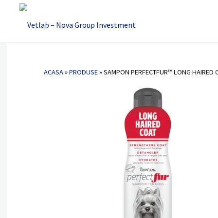
Vetlab -
Nova
Sampon PERFECTFUR™ Long Haired Co
Group
Terriers, Maltese, ShihTzu și rase cu
Investment
ACASA
»
PRODUSE
»
SAMPON PERFECTFUR™ LONG HAIRED CO