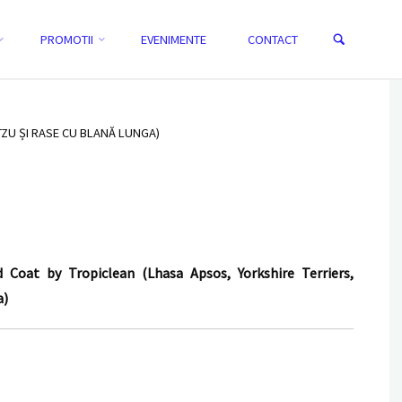
Search
PROMOTII
EVENIMENTE
CONTACT
e
HOME
SAMPON PERFECTFUR™ LONG HAIRED COAT BY TROPICLEAN
(LHASA APSOS, YORKSHIRE TERRIERS, MALTESE, SHIHTZU ȘI RASE CU
BLANĂ LUNGA)
ZU ȘI RASE CU BLANĂ LUNGA)
at by Tropiclean (Lhasa Apsos, Yorkshire Terriers,
a)