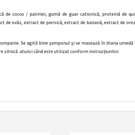
că de cocos / palmier, gumă de guar cationică, proteină de qui
act de ovăz, extract de piersică, extract de banană, extract de or
companie. Se agită bine șamponul și se masează în blana umedă ti
re zilnică atunci când este utilizat conform instrucțiunilor.