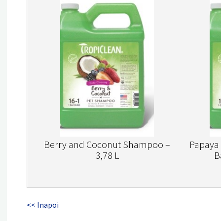
Berry and Coconut Shampoo –
Papaya
3,78 L
B
<< Inapoi