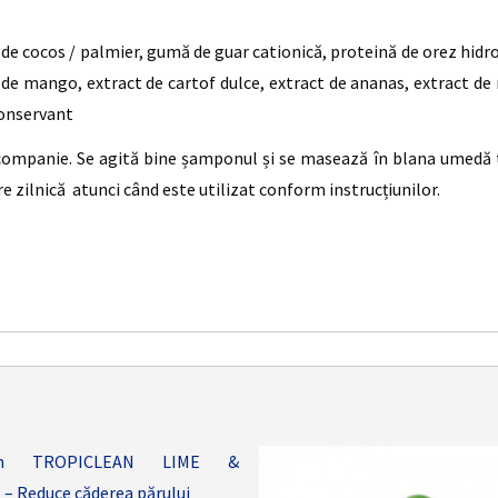
 de cocos / palmier, gumă de guar cationică, proteină de orez hidr
 de mango, extract de cartof dulce, extract de ananas, extract de n
Conservant
companie. Se agită bine șamponul și se masează în blana umedă ti
re zilnică atunci când este utilizat conform instrucțiunilor.