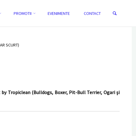
Search
PROMOTII
EVENIMENTE
CONTACT
HOME
SAMPON PERFECTFUR™ SMOOTH COAT BY TROPICLEAN
(BULLDOGS, BOXER, PIT-BULL TERRIER, OGARI ȘI RASE CU PAR SCURT)
PAR SCURT)
ropiclean (Bulldogs, Boxer, Pit-Bull Terrier, Ogari și