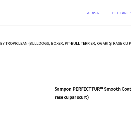
-
Skip
ACASA
PET CARE
Tropiclean (Bulldogs, Boxer, Pit-Bull
to
content
ment
TROPICLEAN (BULLDOGS, BOXER, PIT-BULL TERRIER, OGARI ȘI RASE CU 
Sampon PERFECTFUR™ Smooth Coat by T
rase cu par scurt)