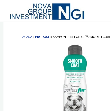
Vetlab 
Nova
Sampon PERFECTFUR™ Smooth Coat by 
Group
Terrier, Ogari și rase cu par scurt)
Invest
ACASA
»
PRODUSE
»
SAMPON PERFECTFUR™ SMOOTH COAT BY 