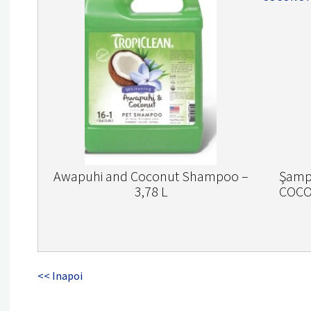
Awapuhi and Coconut Shampoo –
Şamp
3,78 L
COCO
<< Inapoi