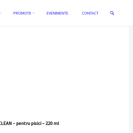
Search
PROMOTII
EVENIMENTE
CONTACT
HOME
ŞAMPON USCAT CONTRA MĂTREŢII TROPICLEAN - PENTRU PISICI
EAN – pentru pisici – 220 ml