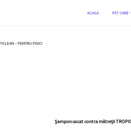
-
Skip
ACASA
PET CARE
to
CLEAN - pentru pisici
content
ment
CLEAN – PENTRU PISICI
Şampon uscat contra mătreţii TROPICL