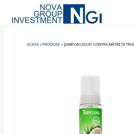
Vetlab 
Nova
Şampon uscat contra mătreţii TROPI
Group
Invest
ACASA
»
PRODUSE
»
ŞAMPON USCAT CONTRA MĂTREŢII TROPI