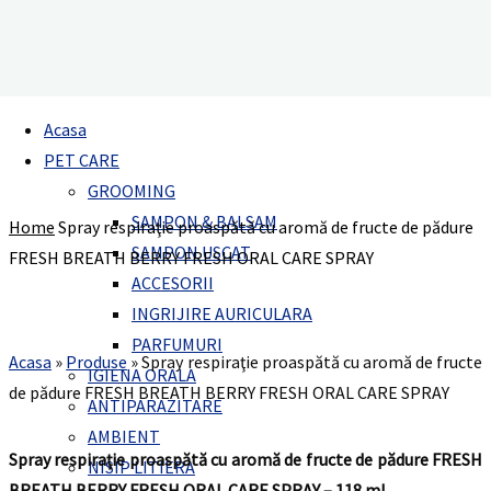
Spray respiraţie proaspătă cu aromă de fructe
Acasa
Spray respiraţie proaspătă cu
de pădure FRESH BREATH BERRY FRESH ORAL CARE
PET CARE
SPRAY
aromă de fructe de pădure FRESH
GROOMING
SAMPON & BALSAM
Home
Spray respiraţie proaspătă cu aromă de fructe de pădure
BREATH BERRY FRESH ORAL CARE
SAMPON USCAT
FRESH BREATH BERRY FRESH ORAL CARE SPRAY
SPRAY
ACCESORII
INGRIJIRE AURICULARA
PARFUMURI
Acasa
»
Produse
»
Spray respiraţie proaspătă cu aromă de fructe
IGIENA ORALA
de pădure FRESH BREATH BERRY FRESH ORAL CARE SPRAY
ANTIPARAZITARE
AMBIENT
Spray respiraţie proaspătă cu aromă de fructe de pădure FRESH
NISIP LITIERA
BREATH BERRY FRESH ORAL CARE SPRAY – 118 ml.