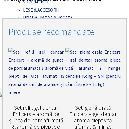
SUPLIMENTE
LESE & ACCESORII
HRANA UMEDA & USCATA
MEDALIOANE PERSONALIZATE
Produse recomandate
PROMOTII
PROMOTII – ANIMALE DE COMPANIE
EVENIMENTE
CONTACT
Search
Search for:
Search
Set refill gel dentar
Set igienă orală
Enticers – aromă de
Enticers – gel dentar
șuncă de porc afumată
aromă piept vită
Vetlab
& aromă de piept de
afumat & minge