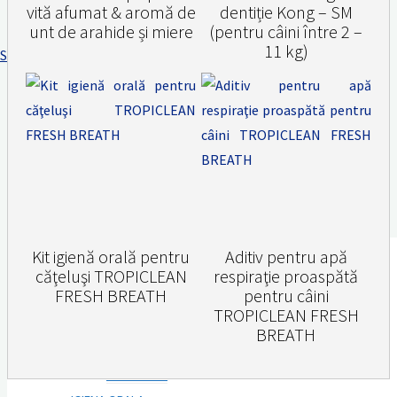
vită afumat & aromă de
dentiție Kong – SM
-
unt de arahide și miere
(pentru câini între 2 –
Nova
11 kg)
Skip to content
Group
Investment
Acasa
Produse
destinate
PET CARE
animalelor
de
GROOMING
companie
Kit igienă orală pentru
Aditiv pentru apă
căţeluşi TROPICLEAN
respiraţie proaspătă
SAMPON & BALSAM
FRESH BREATH
pentru câini
SAMPON USCAT
TROPICLEAN FRESH
ACCESORII
BREATH
INGRIJIRE AURICULARA
PARFUMURI