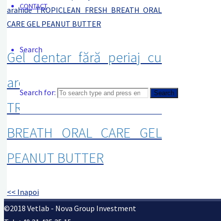
CONTACT
Search
Gel dentar fără periaj cu
aromă de unt de arahide
Search for:
Search
TROPICLEAN FRESH
BREATH ORAL CARE GEL
PEANUT BUTTER
<< Inapoi
©2018 Vetlab - Nova Group Investment