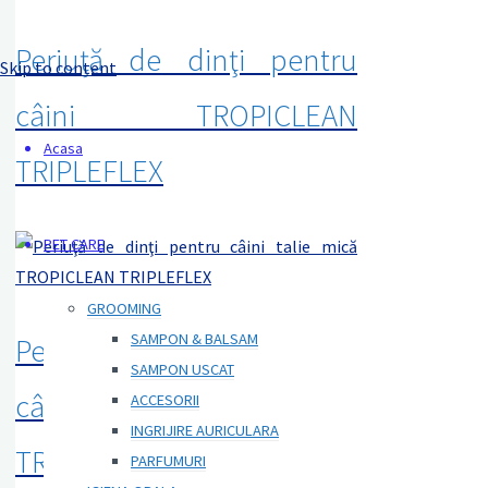
-
Periuţă de dinţi pentru
Nova
Skip to content
Group
câini TROPICLEAN
Investment
Acasa
TRIPLEFLEX
Produse
destinate
PET CARE
animalelor
de
GROOMING
companie
SAMPON & BALSAM
Periuţă de dinţi pentru
SAMPON USCAT
câini talie mică
ACCESORII
INGRIJIRE AURICULARA
TROPICLEAN TRIPLEFLEX
PARFUMURI