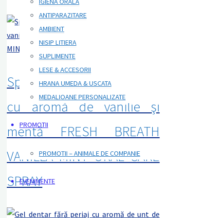
IGIENA ORALA
ANTIPARAZITARE
AMBIENT
NISIP LITIERA
SUPLIMENTE
LESE & ACCESORII
Spray respiraţie proaspătă
HRANA UMEDA & USCATA
MEDALIOANE PERSONALIZATE
cu aromă de vanilie şi
PROMOTII
mentă FRESH BREATH
VANILLA MINT ORAL CARE
PROMOTII – ANIMALE DE COMPANIE
SPRAY
EVENIMENTE