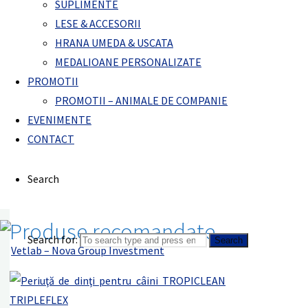
SUPLIMENTE
Picăturile pentru respiraţie proaspătă TROPICLEAN FRESH BREAT
LESE & ACCESORII
pentru respirație proaspătă ajută la împrospătarea respirației, o
HRANA UMEDA & USCATA
MEDALIOANE PERSONALIZATE
Se adaugă doar 3 picături la aprox. 500 ml. de apă.
PROMOTII
Cantitate suficienta pentru 32 aplicari.
PROMOTII – ANIMALE DE COMPANIE
EVENIMENTE
Forma de ambalare: 65 ml.
CONTACT
Ingrediente: Apă purificată, glicerină, clorură de cetilpiridină, so
Search
Cod produs: DROPS CAT.
Produse recomandate
Search for:
Search
Vetlab