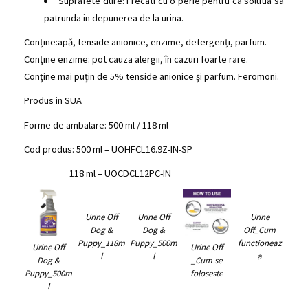
Suprafete dure: Frecati cu o perie pentru ca solutia sa
patrunda in depunerea de la urina.
Conține:
apă, tenside anionice, enzime, detergenți, parfum.
Conține enzime: pot cauza alergii, în cazuri foarte rare.
Conține mai puțin de 5% tenside anionice și parfum. Feromoni.
Produs in SUA
Forme de ambalare: 500 ml / 118 ml
Cod produs: 500 ml – UOHFCL16.9Z-IN-SP
118 ml – UOCDCL12PC-IN
Urine Off
Urine Off
Urine
Dog &
Dog &
Off_Cum
Puppy_118m
Puppy_500m
functioneaz
Urine Off
Urine Off
l
l
a
Dog &
_Cum se
Puppy_500m
foloseste
l