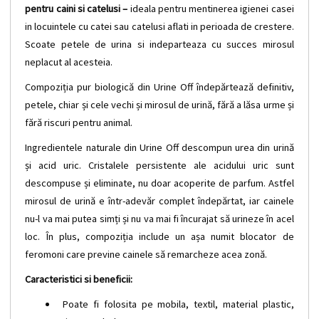
pentru caini si catelusi –
ideala pentru mentinerea igienei casei
in locuintele cu catei sau catelusi aflati in perioada de crestere.
Scoate petele de urina si indeparteaza cu succes mirosul
neplacut al acesteia.
Compoziția pur biologică din Urine Off îndepărtează definitiv,
petele, chiar și cele vechi și mirosul de urină, fără a lăsa urme și
fără riscuri pentru animal.
Ingredientele naturale din Urine Off descompun urea din urină
și acid uric. Cristalele persistente ale acidului uric sunt
descompuse și eliminate, nu doar acoperite de parfum. Astfel
mirosul de urină e într-adevăr complet îndepărtat, iar cainele
nu-l va mai putea simți și nu va mai fi încurajat să urineze în acel
loc. În plus, compoziția include un așa numit blocator de
feromoni care previne cainele să remarcheze acea zonă.
Caracteristici si beneficii:
Poate fi folosita pe mobila, textil, material plastic,