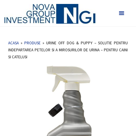
Vetlab -
URINE OFF Dog & Puppy - Solutie pentru
Nova
indepartarea petelor si a mirosurilor de urina -
Group
pentru caini si catelusi
HOME
URINE OFF DOG & PUPPY - SOLUTIE PENTRU INDEPARTAREA
Investmen
PETELOR SI A MIROSURILOR DE URINA - PENTRU CAINI SI CATELUSI
ACASA
»
PRODUSE
»
URINE OFF DOG & PUPPY – SOLUTIE PENTRU
INDEPARTAREA PETELOR SI A MIROSURILOR DE URINA – PENTRU CAINI
SI CATELUSI