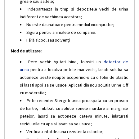
gresie sau saltele;
Indeparteaza in timp si depozitele vechi de urina
indiferent de vechimea acestora;
Nu este daunatoare pentru mediul inconjurator;
Sigura pentru animalele de companie.
Fără alcool sau solvenți
Mod de utilizare:
Pete vechi: Agitati bine, folositi un
detector de
urina
pentru a localiza petele mai vechi, lasati solutia sa
actioneze peste noapte acoperind-o cu o folie de plastic
si lasati apoi sa se usuce. Aplicati din nou solutia Urine Off
cu moderatie;
Pete recente: Stergeti urina proaspata cu un prosop
de hartie, imbibati cu solutie zonele murdare si marginile
petelor, lasati sa actioneze cateva minute, inlaturati
reziduurile cu apa si lasati sa se usuce;
Verificati intotdeauna rezistenta culorilor;