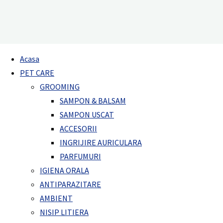
Spray Eco Guard
Acasa
Spray Eco Guard
Home
Spray Eco Guard
PET CARE
Acasa
»
Produse
»
Spray Eco Guard
GROOMING
SAMPON & BALSAM
SAMPON USCAT
Spray Eco Guard
ACCESORII
INGRIJIRE AURICULARA
PARFUMURI
Descriere produs
IGIENA ORALA
ANTIPARAZITARE
Repelent natural cu uleiuri esentiale de citronella, cedru,
AMBIENT
lavanda ce protejeaza eficient impotriva impotriva tantarilor (
NISIP LITIERA