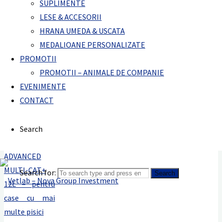
si a celor care transmit Leishmania), puricilor, capuselor si a
SUPLIMENTE
altor insecte.
LESE & ACCESORII
HRANA UMEDA & USCATA
Forma de ambalare: 500ml.
MEDALIOANE PERSONALIZATE
Cod client: PN911793
PROMOTII
PROMOTII – ANIMALE DE COMPANIE
EVENIMENTE
Produse recomandate
CONTACT
Search
Search for:
Search
Vetlab