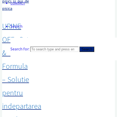
CONTACT
URINE
Search
OFF Cat
Search for:
Search
& Kitten
Formula
– Solutie
pentru
indepartarea