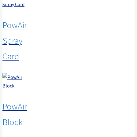
PowAir
Spray
Card
PowAir
Block